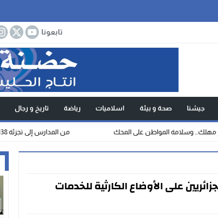
تابعونا
جيشنا
صحة و بيئة
اسلاميات
رياضة
تاريخ و رجال
لامة المواطن على المحك
من المدارس إلى تجزئة 138.. والي الجلفة يتابع المشاريع ميدانيًا ويعطي إشارة انطلاق الربط بالكهرباء والغاز
ا
زائريين على الأوضاع الكارثية للخدمات