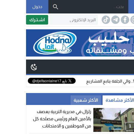
دخول
اشـتـرك
عاجل ومزلزل
لأكثر مشاهدة
الأكثر شعبية
زلزال في مديرية التربية يعصف
بالأمين العام ورئيس مصلحة كل
من الموظفين و الامتحانات
1
والمسابقات.