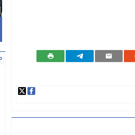
ع
ل
م