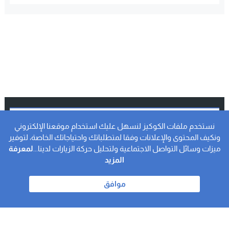
النشرة الاخبارية
نستخدم ملفات الكوكيز لنسهل عليك استخدام موقعنا الإلكتروني
ونكيف المحتوى والإعلانات وفقا لمتطلباتك واحتياجاتك الخاصة، لتوفير
اشترك واحصل على آخر الأخبار و الأحداث على البريد الالكتروني
ميزات وسائل التواصل الاجتماعية ولتحليل حركة الزيارات لدينا...
لمعرفة
الخاص بك.
المزيد
اشـتـرك
موافق
جميع الحقوق محفوظة © 2025