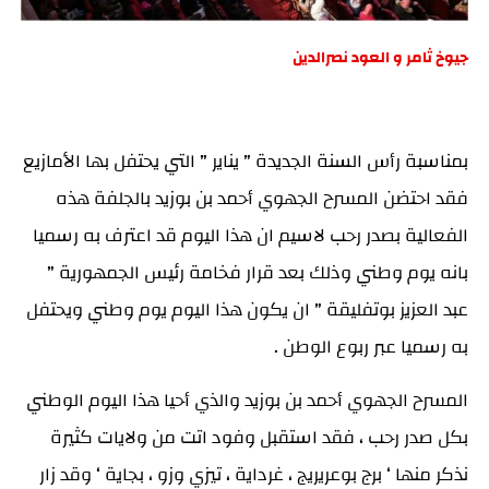
جيوخ ثامر و العود نصرالدين
بمناسبة رأس السنة الجديدة ” يناير ” التي يحتفل بها الأمازيع
فقد احتضن المسرح الجهوي أحمد بن بوزيد بالجلفة هذه
الفعالية بصدر رحب لاسيم ان هذا اليوم قد اعترف به رسميا
بانه يوم وطني وذلك بعد قرار فخامة رئيس الجمهورية ”
عبد العزيز بوتفليقة ” ان يكون هذا اليوم يوم وطني ويحتفل
به رسميا عبر ربوع الوطن .
المسرح الجهوي أحمد بن بوزيد والذي أحيا هذا اليوم الوطني
بكل صدر رحب ، فقد استقبل وفود اتت من ولايات كثيرة
نذكر منها ‘ برج بوعريريج ، غرداية ، تيزي وزو ، بجاية ‘ وقد زار