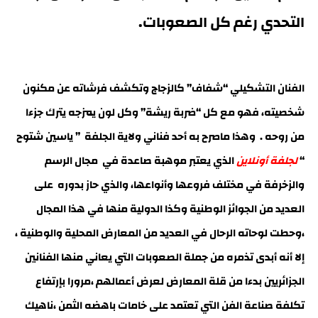
التحدي رغم كل الصعوبات.
الفنان التشكيلي “شفاف” كالزجاج وتكشف فرشاته عن مكنون
شخصيته، فهو مع كل “ضربة ريشة” وكل لون يمزجه يترك جزءا
من روحه . وهذا ماصرح به أحد فناني ولاية الجلفة ” ياسين شتوح
“
لجلفة أونلاين
الذي يعتبر موهبة صاعدة في مجال الرسم
والزخرفة في مختلف فروعها وأنواعها، والذي حاز بدوره على
العديد من الجوائز الوطنية وكذا الدولية منها في هذا المجال
،وحطت لوحاته الرحال في العديد من المعارض المحلية والوطنية ،
إلا أنه أبدى تذمره من جملة الصعوبات التي يعاني منها الفنانين
الجزائريين بدءا من قلة المعارض لعرض أعمالهم ،مرورا بإرتفاع
تكلفة صناعة الفن التي تعتمد على خامات باهضه الثمن ،ناهيك