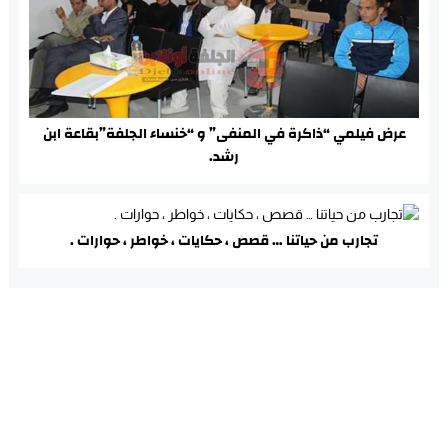
عرض فيلمي “ذاكرة في المنفى” و “خنساء الجلفة”بقاعة ابن
رشد.
تجارب من حياتنا … قصص ، حكايات ، خواطر ، حوارات .