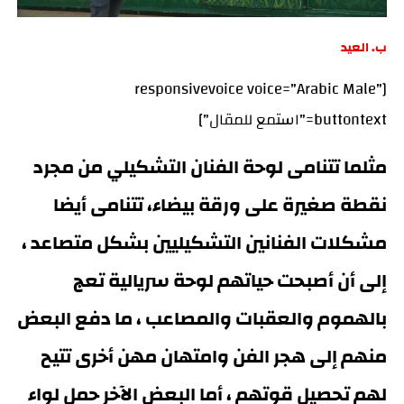
ب. العيد
[responsivevoice voice=”Arabic Male”
buttontext=”استمع للمقال”]
مثلما تتنامى لوحة الفنان التشكيلي من مجرد
نقطة صغيرة على ورقة بيضاء، تتنامى أيضا
مشكلات الفنانين التشكيليين بشكل متصاعد ،
إلى أن أصبحت حياتهم لوحة سريالية تعج
بالهموم والعقبات والمصاعب ، ما دفع البعض
منهم إلى هجر الفن وامتهان مهن أخرى تتيح
لهم تحصيل قوتهم ، أما البعض الآخر حمل لواء