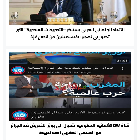
الاتحاد البرلماني العربي يستنكر “التصريحات العنصرية” التي
تدعو إلى تهجير الفلسطينيين من قطاع غزة
قناة DW الألمانية الحكومية تتحول إلى بوق للتحريض ضد الجزائر
عبر الصحفي المغربي أحمد أعبيدة