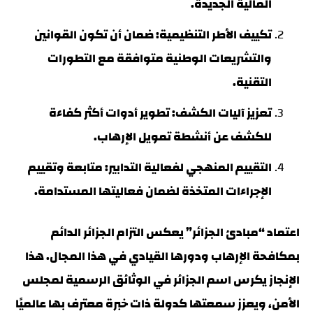
المالية الجديدة.
تكييف الأطر التنظيمية: ضمان أن تكون القوانين
والتشريعات الوطنية متوافقة مع التطورات
التقنية.
تعزيز آليات الكشف: تطوير أدوات أكثر كفاءة
للكشف عن أنشطة تمويل الإرهاب.
التقييم المنهجي لفعالية التدابير: متابعة وتقييم
الإجراءات المتخذة لضمان فعاليتها المستدامة.
اعتماد “مبادئ الجزائر” يعكس التزام الجزائر الدائم
بمكافحة الإرهاب ودورها القيادي في هذا المجال. هذا
الإنجاز يكرس اسم الجزائر في الوثائق الرسمية لمجلس
الأمن، ويعزز سمعتها كدولة ذات خبرة معترف بها عالميًا