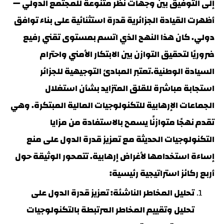
إلى التوفيق بين وجهات نظر متنوعة للمجتمع الدولي —
أظهرت القيادة الجزائرية قدرة استثنائية على بناء توافق
دولي. كان هذا النهج الذي اتسم بمستوى تقني رفيع
ضروريًا لتحقيق التوازن بين الابتكار الأمني واحترام
السيادة الوطنية.تعتبر المبادئ التوجيهية للجزائر
استجابة مباشرة للقلق المتزايد بشأن استغلال
الجماعات الإرهابية للتكنولوجيات المالية المبتكرة. وهي
تقدم نهجًا متوازنًا يسمح بالاستفادة من مزايا
التكنولوجيات الحديثة مع تعزيز قدرة الدول على منع
إساءة استخدامها لأغراض إرهابية. تتمحور الوثيقة حول
أربع ركائز استراتيجية رئيسية:
تحليل المخاطر الناشئة: تعزيز قدرة الدول على
تحليل وتقييم المخاطر المرتبطة بالتكنولوجيات