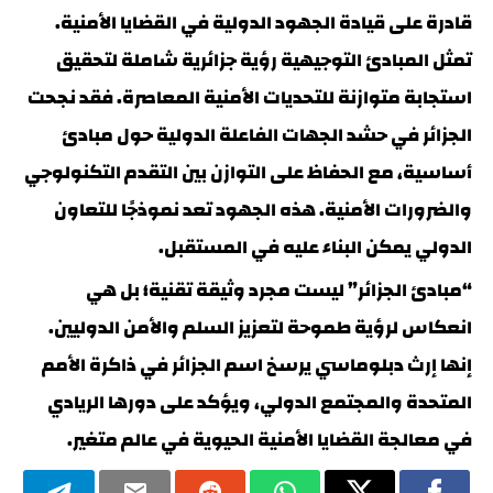
قادرة على قيادة الجهود الدولية في القضايا الأمنية.
تمثل المبادئ التوجيهية رؤية جزائرية شاملة لتحقيق
استجابة متوازنة للتحديات الأمنية المعاصرة. فقد نجحت
الجزائر في حشد الجهات الفاعلة الدولية حول مبادئ
أساسية، مع الحفاظ على التوازن بين التقدم التكنولوجي
والضرورات الأمنية. هذه الجهود تعد نموذجًا للتعاون
الدولي يمكن البناء عليه في المستقبل.
“مبادئ الجزائر” ليست مجرد وثيقة تقنية؛ بل هي
انعكاس لرؤية طموحة لتعزيز السلم والأمن الدوليين.
إنها إرث دبلوماسي يرسخ اسم الجزائر في ذاكرة الأمم
المتحدة والمجتمع الدولي، ويؤكد على دورها الريادي
في معالجة القضايا الأمنية الحيوية في عالم متغير.