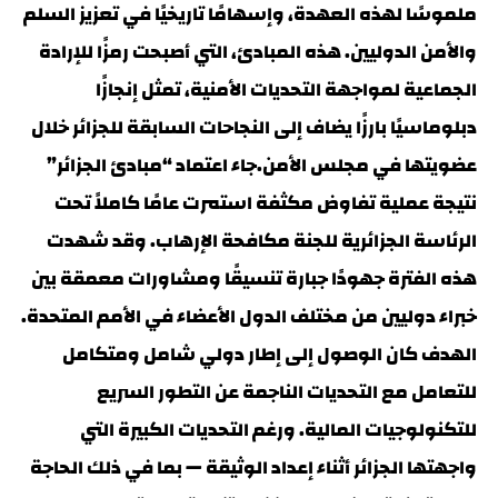
ملموسًا لهذه العهدة، وإسهامًا تاريخيًا في تعزيز السلم
والأمن الدوليين. هذه المبادئ، التي أصبحت رمزًا للإرادة
الجماعية لمواجهة التحديات الأمنية، تمثل إنجازًا
دبلوماسيًا بارزًا يضاف إلى النجاحات السابقة للجزائر خلال
عضويتها في مجلس الأمن.جاء اعتماد “مبادئ الجزائر”
نتيجة عملية تفاوض مكثفة استمرت عامًا كاملاً تحت
الرئاسة الجزائرية للجنة مكافحة الإرهاب. وقد شهدت
هذه الفترة جهودًا جبارة تنسيقًا ومشاورات معمقة بين
خبراء دوليين من مختلف الدول الأعضاء في الأمم المتحدة.
الهدف كان الوصول إلى إطار دولي شامل ومتكامل
للتعامل مع التحديات الناجمة عن التطور السريع
للتكنولوجيات المالية. ورغم التحديات الكبيرة التي
واجهتها الجزائر أثناء إعداد الوثيقة — بما في ذلك الحاجة