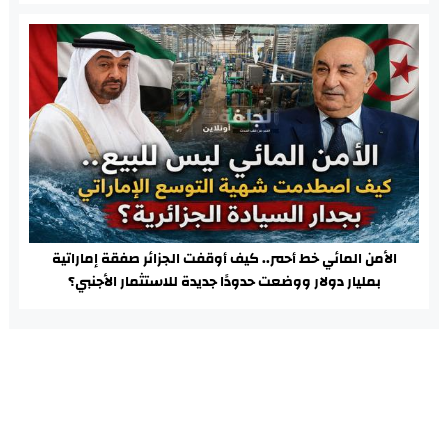
الأمن المائي خط أحمر.. كيف أوقفت الجزائر صفقة إماراتية
بمليار دولار ووضعت حدودًا جديدة للاستثمار الأجنبي؟