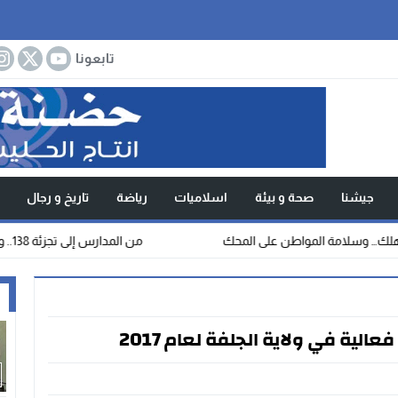
تابعونا
جيشنا
صحة و بيئة
اسلاميات
رياضة
تاريخ و رجال
ة المواطن على المحك
من المدارس إلى تجزئة 138.. والي الجلفة يتابع المشاريع ميدانيًا ويعطي إشارة انطلاق الربط بالكهرباء والغاز
ا
الية في ولاية الجلفة لعام 2017