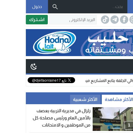
دخول
اشـتـرك
عاجل ومزلزل | القض
لأكثر مشاهدة
الأكثر شعبية
زلزال في مديرية التربية يعصف
بالأمين العام ورئيس مصلحة كل
من الموظفين و الامتحانات
1
والمسابقات.