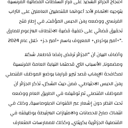
احتجاج الجزائر الشديد على قرار السلطات القضائية الفرنسية
بتوجيه الاتهام لأحد أعوانها القنصليين العاملين على التراب
الفرنسي ووضعه رهن الحبس المؤقت, في إطار فتح
تحقيق قضائي على خلفية قضية الاختطاف المزعوم للمارق
+أمير بوخرص+ المعروف باسم +أمير د.ز+ خلال عام 2024”.
وأضاف البيان أن “الجزائر ترفض رفضا قاطعا, شكلا
ومضمونا, الأسباب التي قدمتها النيابة العامة الفرنسية
لمكافحة الإرهاب قصد تبرير قرارها بوضع الموظف القنصلي
رهن الحبس الاحتياطي. فمن حيث الشكل، تذكر الجزائر أن
الموظف القنصلي تم توقيفه في الطريق العام ووضعه
تحت النظر دون إشعار عبر القنوات الدبلوماسية, وذلك في
انتهاك صارخ للحصانات والامتيازات المرتبطة بوظيفته في
القنصلية الجزائرية بكريتاي, وكذلك للممارسات المتعارف