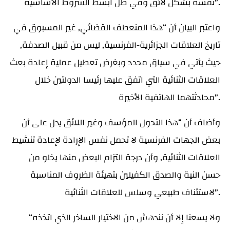
نفسه بشكل لائق وفي ظل ابسط الشروط الأساسية”.
واعتبر البيان أن “هذا المنعطف القضائي, غير المسبوق في
تاريخ العلاقات الجزائرية-الفرنسية, ليس من قبيل الصدفة,
حيث يأتي في سياق محدد وبغرض تعطيل عملية إعادة بعث
العلاقات الثنائية التي اتفق عليها رئيسا الدولتين خلال
محادثتهما الهاتفية الأخيرة”.
وأضاف أن “هذا التحول المؤسف وغير اللائق يدل على أن
بعض الجهات الفرنسية لا تحمل نفس الإرادة لإعادة تنشيط
العلاقات الثنائية, وأن درجة التزام البعض منها يخلو من
حسن النية والصدق الكفيلين بتهيئة الظروف المناسبة
لاستئناف طبيعي وسلس للعلاقات الثنائية”.
“ولا يسعنا إلا أن نندهش من الاختيار الساخر الذي اتخذه